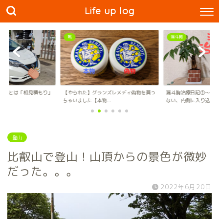
Life up log
漏斗胸
モノ
ンズレメディ偽物を買っ
漏斗胸治療日記①〜骨が曲がってるんじゃ
【tower】ほぼ掃除不
..
ない、内側に入り込...
ェアが最高すぎ...
登山
比叡山で登山！山頂からの景色が微妙
だった。。。
2022年6月20日