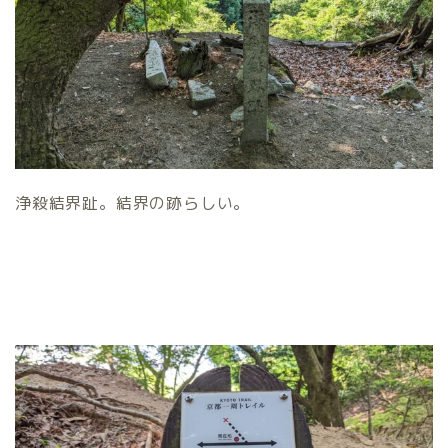
浄殺結界趾。結界の跡らしい。