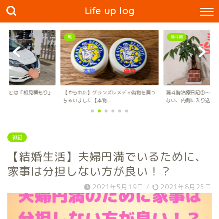
Life up log
靴
漏斗胸
なことは「相見積もり」
【やられた】グランズレメディ偽物を買っ
漏斗胸治療日記①〜骨
ちゃいました【本物...
ない、内側に入り込...
雑記
【結婚生活】夫婦円満でいるために、
家事は分担しない方が良い！？
2021年5月19日
/
2021年8月25日