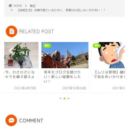
HOME
雑記
【結婚生活】夫婦円満でいるために、家事は分担しない方が良い！？
RELATED POST
雑記
雑記
夏の今、わさわさにな
来年もブログを続けた
【ムリは禁物】健康
たパキラを植え替えよ
い！新しい経験をした
で気を失いかけまし
い！
2022年6月15日
2021年12月26日
2021年10
COMMENT