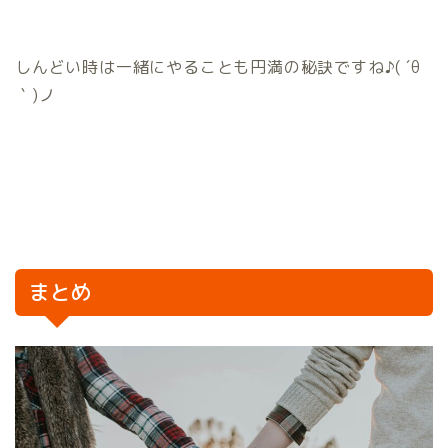
しんどい時は一緒にやることも円満の秘訣ですね♪( ´θ
｀)ノ
まとめ