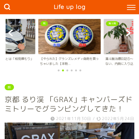
Life up log
漏斗胸
モノ
ンズレメディ偽物を買っ
漏斗胸治療日記①〜骨が曲がってるんじゃ
【tower】ほぼ掃除不
..
ない、内側に入り込...
ェアが最高すぎ...
旅
京都 るり渓 「GRAX」キャンパーズド
ミトリーでグランピングしてきた！
2021年11月30日
/
2022年5月24日